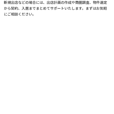
新規出店などの場合には、出店計画の作成や商圏調査、物件選定
から契約、入居までまとめてサポートいたします。まずはお気軽
にご相談ください。
NEWS
ホームページ開設
2024年3月11日
ホームページ開設 - 愛知県岡崎市の店舗改装 店舗デザイン 店舗設計はお任せ
ください！【有限会社アクロス】店舗設計や店舗の改装・リフォームのこと
なら【有限会社アクロス】へお任せください。お見積もりは無料です。