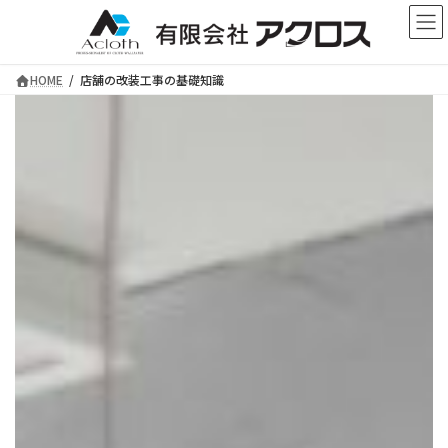
コ
ナ
ン
ビ
テ
ゲ
ン
ー
HOME
店舗の改装工事の基礎知識
ツ
シ
へ
ョ
ス
ン
愛知県岡崎市の店舗改装 店舗デザイン 店
キ
に
舗設計はお任せください！
ッ
移
プ
動
店舗の改装工事の基礎知識
ー 外装・内装を刷新するメリットとポイント ー
店舗経営を続けていくと、改装工事が必要とされる場
面が来ることがあります。
適切な方法で工事をすることで、経営上の問題を解消
に導けることが大きなメリットです。
ただし、工事費用の負担や期間中の売上低下など、工
事によって発生するデメリットに留意することが求め
られます。