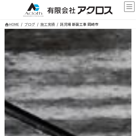
コ
ナ
ン
ビ
テ
ゲ
ン
ー
HOME
ブログ
施工実績
託児場 新装工事 岡崎市
ツ
シ
へ
ョ
ス
ン
キ
に
ッ
移
プ
動
託児場 新装工事 岡崎市
有限会社アクロス
ー 施工ブログ ー
店舗設計や店舗の改装・リフォームのことなら【有限
会社アクロス】へお任せください。
豊富な経験と知識でお客様のご要望を実現できるよ
う、最適なご提案をさせていただきます！