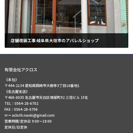
店舗改装工事 岐阜県大垣市のアパレルショップ
2024年4月30日
有限会社アクロス
《本社》
〒444-2134 愛知県岡崎市大樹寺3丁目16番地1
《名古屋支店》
〒468-0035 名古屋市天白区境根町92 三信ビル 1F北
TEL：0564-28-6702
FAX：0564-28-6706
✉→ acloth.naoki@gmail.com
営業時間/定休日 9:00～18:00
定休日/日定休