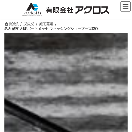
コ
ナ
ン
ビ
テ
ゲ
ン
ー
HOME
ブログ
施工実績
ツ
シ
名古屋市 大阪 ポートメッセ フィッシングショーブース製作
へ
ョ
ス
ン
キ
に
ッ
移
プ
動
名古屋市 大阪 ポートメッセ フィッシング
ショーブース製作
有限会社アクロス
ー 施工ブログ ー
店舗設計や店舗の改装・リフォームのことなら【有限
会社アクロス】へお任せください。
豊富な経験と知識でお客様のご要望を実現できるよ
う、最適なご提案をさせていただきます！