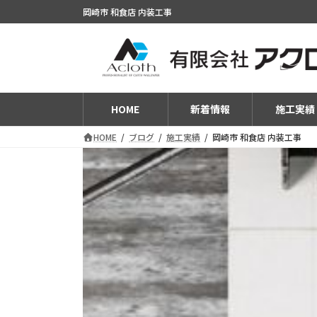
コ
ナ
岡崎市 和食店 内装工事
ン
ビ
テ
ゲ
ン
ー
ツ
シ
へ
ョ
ス
ン
HOME
新着情報
施工実績
キ
に
HOME
ブログ
施工実績
岡崎市 和食店 内装工事
ッ
移
プ
動